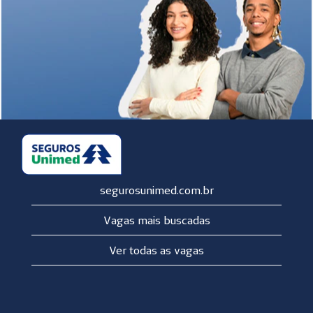
experiências.
Com programas
focados em
gênero, etnia,
deficiência e
diversidade
geracional, a
empresa busca
garantir
oportunidades
iguais a todos. Ao
segurosunimed.com.br
assinar o Pacto
ONU Mulheres e
Vagas mais buscadas
implementar
entrevistas
Ver todas as vagas
anônimas, a
Seguros Unimed
reafirma seu