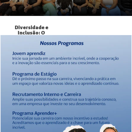
Diversidade e
Inclusão: O
Compromisso
da Seguros
Unimed
A Seguros
Unimed valoriza
um ambiente de
trabalho diverso
e inclusivo,
promovendo
soluções
inovadoras por
meio da
colaboração de
diferentes